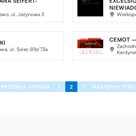
NA SEIFERT-
EXCELSI
NIEWIAD
ewo, ul. Jeżynowa 3
Wielkopo
CEMOT – 
KI
Zachodni
a, ul. Solec 81b/73a
Kardyna
OPRZEDNIA STRONA
1
2
3
NASTĘPNA STRO