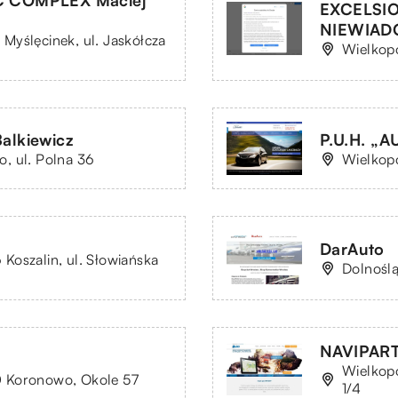
 COMPLEX Maciej
EXCELSI
NIEWIAD
Myślęcinek, ul. Jaskółcza
Wielkopo
alkiewicz
P.U.H. „
, ul. Polna 36
Wielkopo
DarAuto
Koszalin, ul. Słowiańska
Dolnoślą
NAVIPARTN
Wielkopo
 Koronowo, Okole 57
1/4