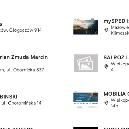
mySPED Iz
a
Mazowiec
zów, Głogoczów 914
Klimczak
drian Zmuda Marcin
SALROZ 
Wielkopo
4
ń, ul. Obornicka 337
MOBILIA 
BIŃSKI
Wielkopo
, ul. Chotomińska 14
14b