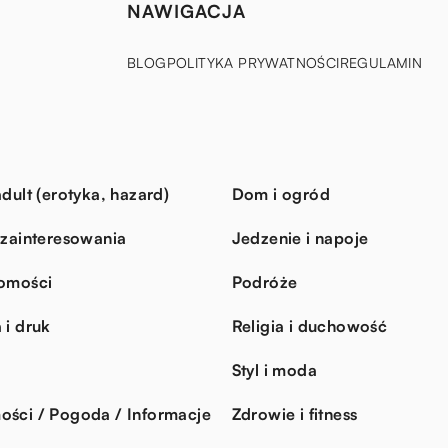
NAWIGACJA
BLOG
POLITYKA PRYWATNOŚCI
REGULAMIN
dult (erotyka, hazard)
Dom i ogród
 zainteresowania
Jedzenie i napoje
omości
Podróże
 i druk
Religia i duchowość
Styl i moda
ści / Pogoda / Informacje
Zdrowie i fitness