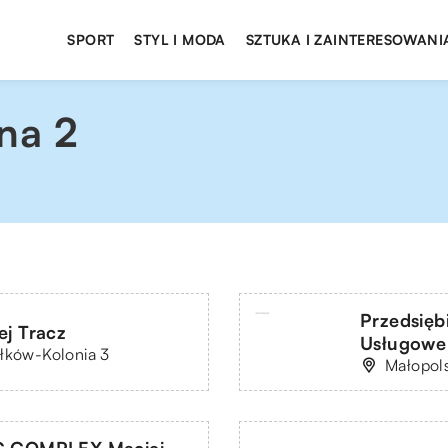
SPORT
STYL I MODA
SZTUKA I ZAINTERESOWANI
na 2
Przedsię
ej Tracz
Usługowe 
ałków-Kolonia 3
Małopols