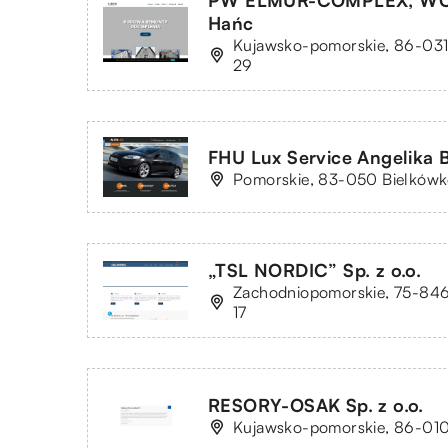
PW ELMUR-COMPLEX, WC
Hańc
Kujawsko-pomorskie, 86-031 
29
FHU Lux Service Angelika B
Pomorskie, 83-050 Bielkówko
„TSL NORDIC” Sp. z o.o.
Zachodniopomorskie, 75-846 
17
RESORY-OSAK Sp. z o.o.
Kujawsko-pomorskie, 86-010