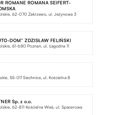
OR ROMANE ROMANA SEIFERT-
OMSKA
lskie, 62-070 Zakrzewo, ul. Jeżynowa 3
AUTO-DOM” ZDZISŁAW FELIŃSKI
lskie, 61-680 Poznań, ul. Łagodna 11
skie, 55-011 Siechnice, ul. Kościelna 8
ER Sp. z o.o.
lskie, 62-811 Kościelna Wieś, ul. Spacerowa