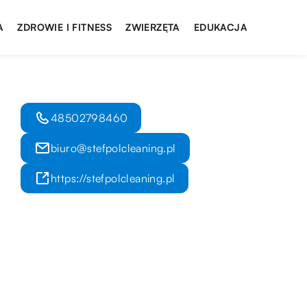
A
ZDROWIE I FITNESS
ZWIERZĘTA
EDUKACJA
48502798460
biuro@stefpolcleaning.pl
https://stefpolcleaning.pl