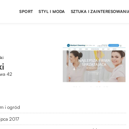
SPORT
STYL I MODA
SZTUKA I ZAINTERESOWANI
ki
i
owa 42
m i ogród
lipca 2017