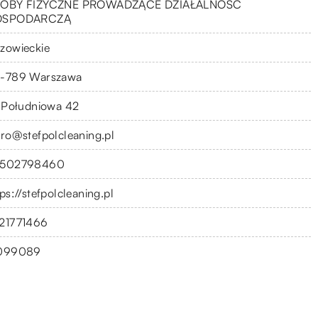
OBY FIZYCZNE PROWADZĄCE DZIAŁALNOŚĆ
OSPODARCZĄ
zowieckie
-789 Warszawa
. Południowa 42
uro@stefpolcleaning.pl
502798460
ps://stefpolcleaning.pl
21771466
099089