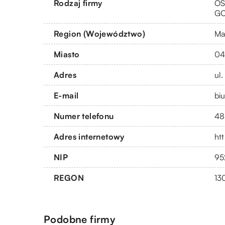
Rodzaj firmy
OS
G
Region (Województwo)
Ma
Miasto
04
Adres
ul
E-mail
bi
Numer telefonu
48
Adres internetowy
htt
NIP
95
REGON
13
Podobne firmy