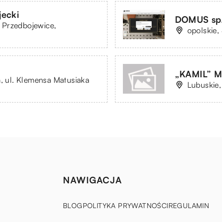
ecki
DOMUS sp. 
 Przedbojewice,
opolskie,
„KAMIL” Ma
a, ul. Klemensa Matusiaka
Lubuskie,
NAWIGACJA
BLOG
POLITYKA PRYWATNOŚCI
REGULAMIN