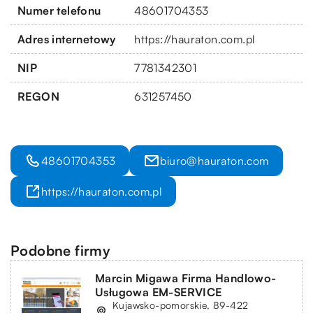
Numer telefonu
48601704353
Adres internetowy
https://hauraton.com.pl
NIP
7781342301
REGON
631257450
48601704353
biuro@hauraton.com
https://hauraton.com.pl
Podobne firmy
Marcin Migawa Firma Handlowo-
Usługowa EM-SERVICE
Kujawsko-pomorskie, 89-422