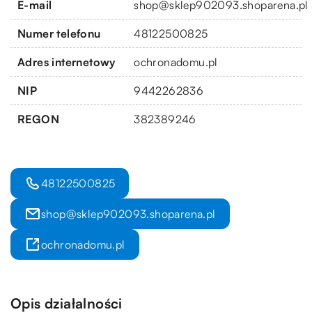
E-mail
shop@sklep902093.shoparena.pl
Numer telefonu
48122500825
Adres internetowy
ochronadomu.pl
NIP
9442262836
REGON
382389246
48122500825
shop@sklep902093.shoparena.pl
ochronadomu.pl
Opis działalności