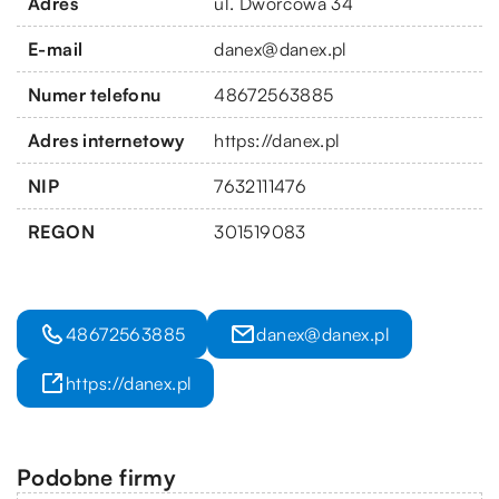
Adres
ul. Dworcowa 34
E-mail
danex@danex.pl
Numer telefonu
48672563885
Adres internetowy
https://danex.pl
NIP
7632111476
REGON
301519083
48672563885
danex@danex.pl
https://danex.pl
Podobne firmy