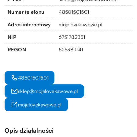
Numer telefonu
48501501501
Adres internetowy
mojelovekawowe.pl
NIP
6751782851
REGON
525389141
48501501501
sklep@mojelovekawowe.pl
mojelovekawowe.pl
Opis działalności