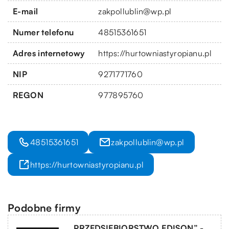
E-mail
zakpollublin@wp.pl
Numer telefonu
48515361651
Adres internetowy
https://hurtowniastyropianu.pl
NIP
9271771760
REGON
977895760
48515361651
zakpollublin@wp.pl
https://hurtowniastyropianu.pl
Podobne firmy
„PRZEDSIĘBIORSTWO EDISON” ­