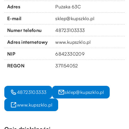
Adres
Pużaka 63C
E-mail
sklep@kupszklo.pl
Numer telefonu
48723103333
Adres internetowy
www.kupszklo.pl
NIP
6842330209
REGON
371154052
48723103333
sklep@kupszklo.pl
www.kupszklo.pl