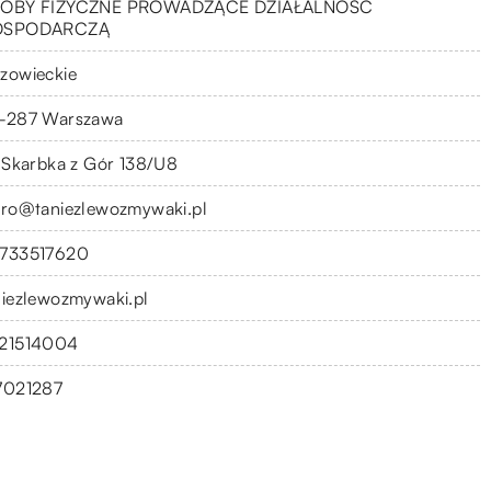
OBY FIZYCZNE PROWADZĄCE DZIAŁALNOŚĆ
OSPODARCZĄ
zowieckie
-287 Warszawa
. Skarbka z Gór 138/U8
uro@taniezlewozmywaki.pl
733517620
niezlewozmywaki.pl
21514004
7021287