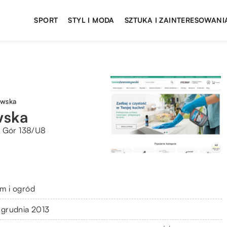
SPORT
STYL I MODA
SZTUKA I ZAINTERESOWANI
owska
wska
z Gór 138/U8
m i ogród
 grudnia 2013