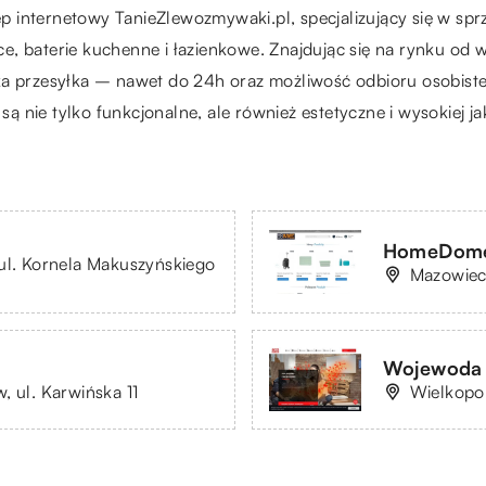
ep internetowy
TanieZlewozmywaki.pl
, specjalizujący się w 
 baterie kuchenne i łazienkowe. Znajdując się na rynku od wie
ka przesyłka – nawet do 24h oraz możliwość odbioru osobist
nie tylko funkcjonalne, ale również estetyczne i wysokiej ja
HomeDome 
ul. Kornela Makuszyńskiego
Mazowieck
Wojewoda
, ul. Karwińska 11
Wielkopol