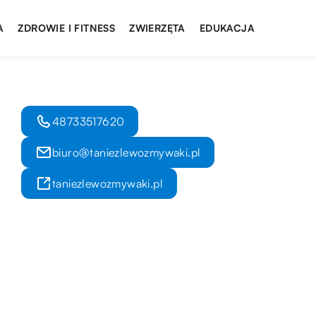
A
ZDROWIE I FITNESS
ZWIERZĘTA
EDUKACJA
48733517620
biuro@taniezlewozmywaki.pl
taniezlewozmywaki.pl