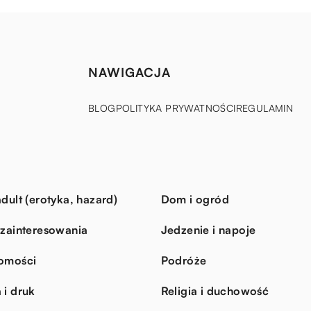
NAWIGACJA
BLOG
POLITYKA PRYWATNOŚCI
REGULAMIN
dult (erotyka, hazard)
Dom i ogród
 zainteresowania
Jedzenie i napoje
omości
Podróże
 i druk
Religia i duchowość