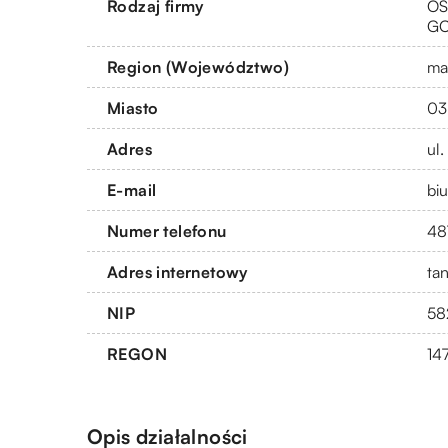
Rodzaj firmy
OS
G
Region (Województwo)
ma
Miasto
03
Adres
ul
E-mail
bi
Numer telefonu
48
Adres internetowy
ta
NIP
58
REGON
14
Opis działalności