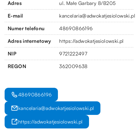
Adres
ul. Małe Garbary 8/B205
E-mail
kancelaria@adwokatjesiolowski.pl
Numer telefonu
48690866196
Adres internetowy
https://adwokatjesiolowski.pl
NIP
9721222497
REGON
362009638
48690866196
kancelaria@adwokatjesiolowski.pl
https://adwokatjesiolowski.pl