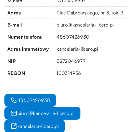
Miasto
90-249 Łódź
Adres
Plac Dąbrowskiego, nr 3, lok. 3
E-mail
biuro@kancelaria-libero.pl
Numer telefonu
48607426930
Adres internetowy
kancelaria-libero.pl
NIP
8272046977
REGON
100314936
48607426930
biuro@kancelaria-libero.pl
kancelaria-libero.pl