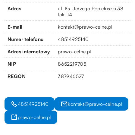
Adres
ul. Ks. Jerzego Popiełuszki 38
lok. 14
E-mail
kontakt@prawo-celne.pl
Numer telefonu
48514925140
Adres internetowy
prawo-celne.pl
NIP
8652219705
REGON
387946527
48514925140
kontakt@prawo-celne.pl
prawo-celne.pl