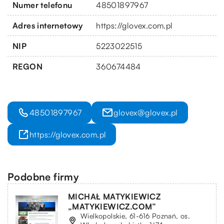
Numer telefonu
48501897967
Adres internetowy
https://glovex.com.pl
NIP
5223022515
REGON
360674484
48501897967
glovex@glovex.pl
https://glovex.com.pl
Podobne firmy
MICHAŁ MATYKIEWICZ
„MATYKIEWICZ.COM”
Wielkopolskie, 61-616 Poznań, os.