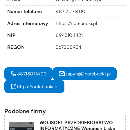
Numer telefonu
48713071400
Adres internetowy
https://notebooki.pl
NIP
8943104421
REGON
367208934
48713071400
zapytaj@notebooki.pl
https://notebooki.pl
Podobne firmy
WOJSOFT PRZEDSIĘBIORSTWO
INFORMATYCZNE Wojciech Liske