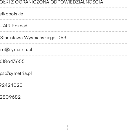
ÓŁKI Z OGRANICZONĄ ODPOWIEDZIALNOŚCIĄ
elkopolskie
-749 Poznań
. Stanisława Wyspiańskiego 10/3
uro@symetria.pl
618643655
ps://symetria.pl
92424020
2809682