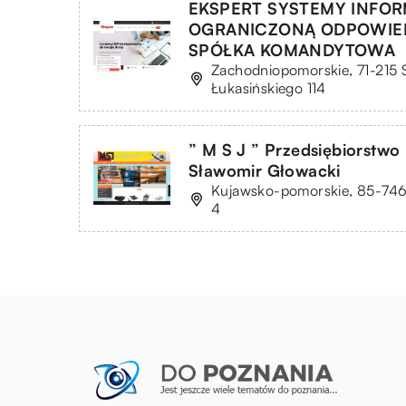
EKSPERT SYSTEMY INFOR
OGRANICZONĄ ODPOWIE
SPÓŁKA KOMANDYTOWA
Zachodniopomorskie, 71-215 S
Łukasińskiego 114
” M S J ” Przedsiębiorstwo
Sławomir Głowacki
Kujawsko-pomorskie, 85-746
4