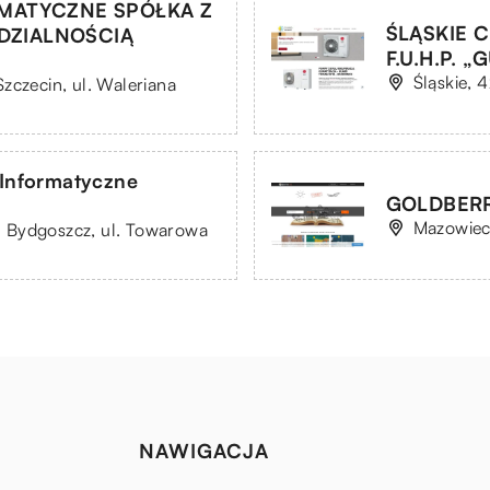
MATYCZNE SPÓŁKA Z
ŚLĄSKIE 
DZIALNOŚCIĄ
F.U.H.P. „
Śląskie, 
zczecin, ul. Waleriana
 Informatyczne
GOLDBERRY
Mazowiec
 Bydgoszcz, ul. Towarowa
NAWIGACJA