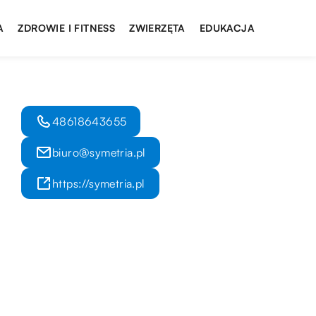
A
ZDROWIE I FITNESS
ZWIERZĘTA
EDUKACJA
48618643655
biuro@symetria.pl
https://symetria.pl