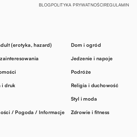
BLOG
POLITYKA PRYWATNOŚCI
REGULAMIN
dult (erotyka, hazard)
Dom i ogród
 zainteresowania
Jedzenie i napoje
omości
Podróże
 i druk
Religia i duchowość
Styl i moda
ści / Pogoda / Informacje
Zdrowie i fitness