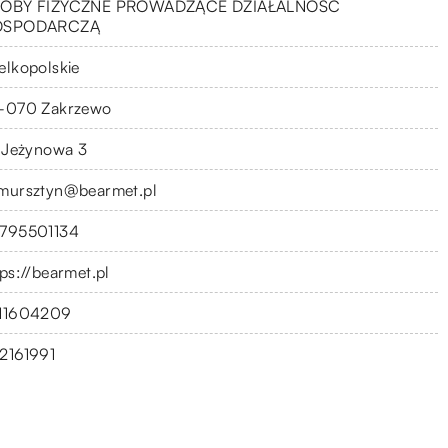
OBY FIZYCZNE PROWADZĄCE DZIAŁALNOŚĆ
OSPODARCZĄ
elkopolskie
-070 Zakrzewo
. Jeżynowa 3
mursztyn@bearmet.pl
795501134
tps://bearmet.pl
11604209
2161991