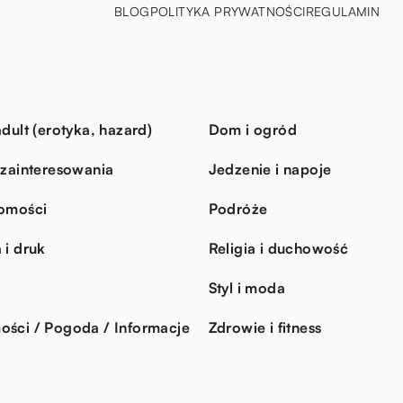
BLOG
POLITYKA PRYWATNOŚCI
REGULAMIN
dult (erotyka, hazard)
Dom i ogród
 zainteresowania
Jedzenie i napoje
omości
Podróże
 i druk
Religia i duchowość
Styl i moda
ści / Pogoda / Informacje
Zdrowie i fitness