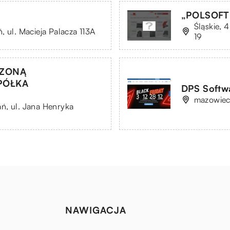
„POLSOFT 
Śląskie, 
, ul. Macieja Palacza 113A
19
CZONĄ
PÓŁKA
DPS Softwa
mazowiec
ń, ul. Jana Henryka
NAWIGACJA