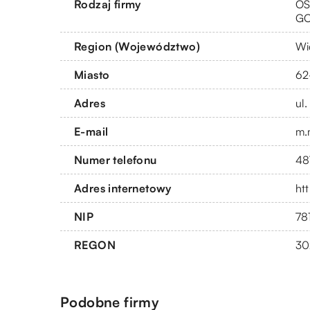
Rodzaj firmy
OS
G
Region (Województwo)
Wi
Miasto
62
Adres
ul
E-mail
m.
Numer telefonu
48
Adres internetowy
ht
NIP
78
REGON
30
Podobne firmy