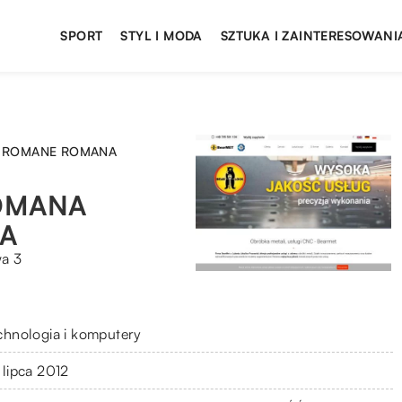
SPORT
STYL I MODA
SZTUKA I ZAINTERESOWANI
R ROMANE ROMANA
OMANA
A
wa 3
chnologia i komputery
 lipca 2012