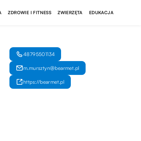
A
ZDROWIE I FITNESS
ZWIERZĘTA
EDUKACJA
48795501134
m.mursztyn@bearmet.pl
https://bearmet.pl