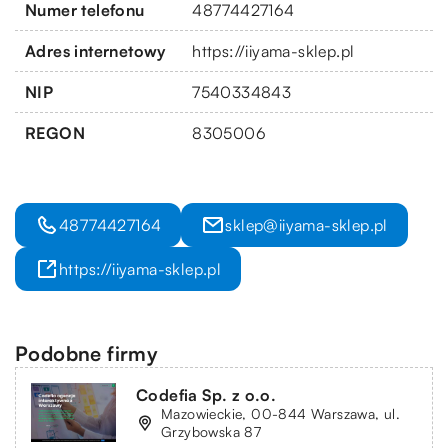
Numer telefonu
48774427164
Adres internetowy
https://iiyama-sklep.pl
NIP
7540334843
REGON
8305006
48774427164
sklep@iiyama-sklep.pl
https://iiyama-sklep.pl
Podobne firmy
Codefia Sp. z o.o.
Mazowieckie, 00-844 Warszawa, ul.
Grzybowska 87