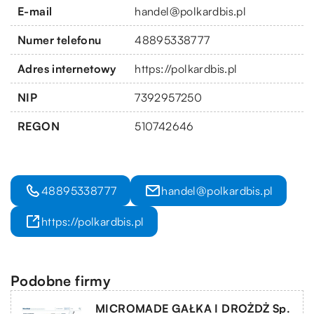
E-mail
handel@polkardbis.pl
Numer telefonu
48895338777
Adres internetowy
https://polkardbis.pl
NIP
7392957250
REGON
510742646
48895338777
handel@polkardbis.pl
https://polkardbis.pl
Podobne firmy
MICROMADE GAŁKA I DROŻDŻ Sp.