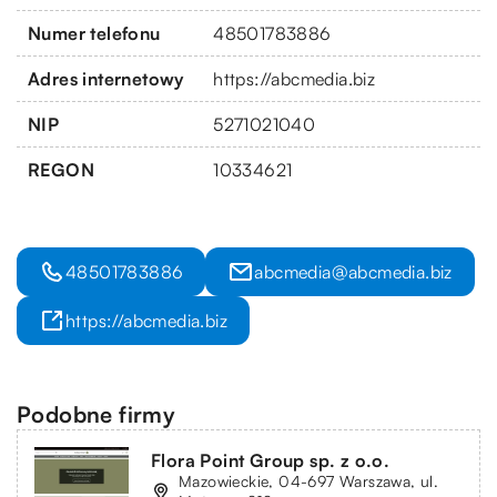
Numer telefonu
48501783886
Adres internetowy
https://abcmedia.biz
NIP
5271021040
REGON
10334621
48501783886
abcmedia@abcmedia.biz
https://abcmedia.biz
Podobne firmy
Flora Point Group sp. z o.o.
Mazowieckie, 04-697 Warszawa, ul.