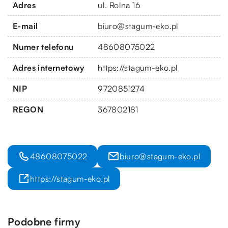
Adres
ul. Rolna 16
E-mail
biuro@stagum-eko.pl
Numer telefonu
48608075022
Adres internetowy
https://stagum-eko.pl
NIP
9720851274
REGON
367802181
48608075022
biuro@stagum-eko.pl
https://stagum-eko.pl
Podobne firmy