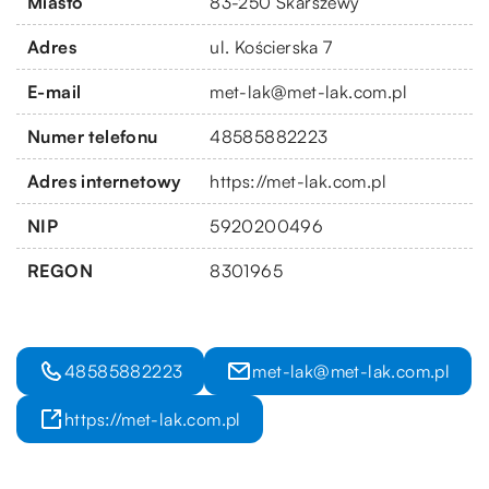
Miasto
83-250 Skarszewy
Adres
ul. Kościerska 7
E-mail
met-lak@met-lak.com.pl
Numer telefonu
48585882223
Adres internetowy
https://met-lak.com.pl
NIP
5920200496
REGON
8301965
48585882223
met-lak@met-lak.com.pl
https://met-lak.com.pl