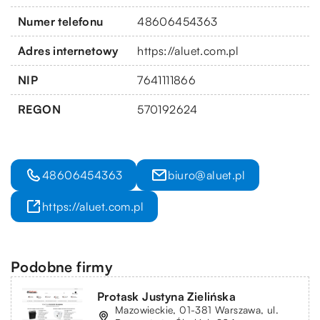
Numer telefonu
48606454363
Adres internetowy
https://aluet.com.pl
NIP
7641111866
REGON
570192624
48606454363
biuro@aluet.pl
https://aluet.com.pl
Podobne firmy
Protask Justyna Zielińska
Mazowieckie, 01-381 Warszawa, ul.