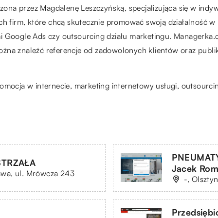
ona przez Magdalenę Leszczyńską, specjalizująca się w indy
ch firm, które chcą skutecznie promować swoją działalność w 
i Google Ads czy outsourcing działu marketingu. Managerka.c
ożna znaleźć referencje od zadowolonych klientów oraz publi
omocja w internecie, marketing internetowy usługi, outsourci
PNEUMATY
STRZAŁA
Jacek Roma
wa, ul. Mrówcza 243
-, Olszty
Przedsięb