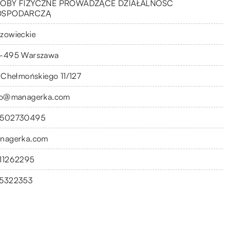
OBY FIZYCZNE PROWADZĄCE DZIAŁALNOŚĆ
OSPODARCZĄ
zowieckie
-495 Warszawa
. Chełmońskiego 11/127
fo@managerka.com
502730495
nagerka.com
11262295
5322353