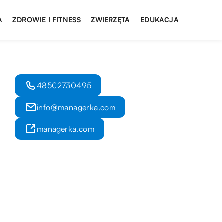
A
ZDROWIE I FITNESS
ZWIERZĘTA
EDUKACJA
48502730495
info@managerka.com
managerka.com