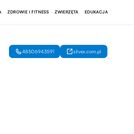
A
ZDROWIE I FITNESS
ZWIERZĘTA
EDUKACJA
48506943591
silvex.com.pl