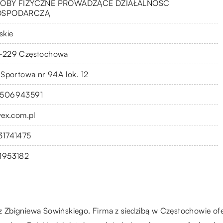
OBY FIZYCZNE PROWADZĄCE DZIAŁALNOŚĆ
OSPODARCZĄ
skie
-229 Częstochowa
. Sportowa nr 94A lok. 12
506943591
lvex.com.pl
31741475
1953182
zez Zbigniewa Sowińskiego. Firma z siedzibą w Częstochowie of