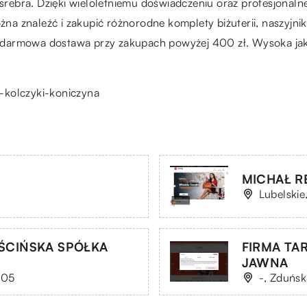
i srebra. Dzięki wieloletniemu doświadczeniu oraz profesjona
żna znaleźć i zakupić różnorodne komplety biżuterii, naszyjniki,
darmowa dostawa przy zakupach powyżej 400 zł. Wysoka jako
e-kolczyki-koniczyna
MICHAŁ RE
Lubelskie
IEŚCIŃSKA SPÓŁKA
FIRMA TA
JAWNA
105
-, Zduńs