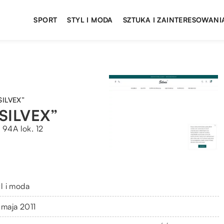
SPORT
STYL I MODA
SZTUKA I ZAINTERESOWANI
SILVEX”
„SILVEX”
 94A lok. 12
yl i moda
 maja 2011