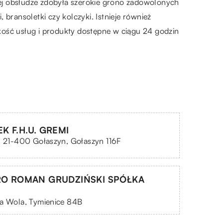
lnej obsłudze zdobyła szerokie grono zadowolonych
 bransoletki czy kolczyki. Istnieje również
ść usług i produkty dostępne w ciągu 24 godzin
K F.H.U. GREMI
, 21-400 Gołaszyn, Gołaszyn 116F
RO ROMAN GRUDZIŃSKI SPÓŁKA
ka Wola, Tymienice 84B