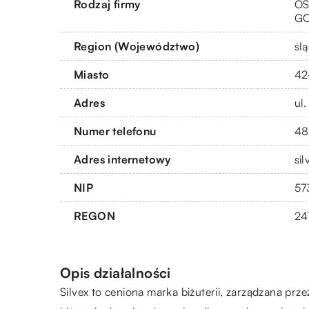
Rodzaj firmy
OS
G
Region (Województwo)
ślą
Miasto
42
Adres
ul
Numer telefonu
48
Adres internetowy
si
NIP
57
REGON
24
Opis działalności
Silvex to ceniona marka biżuterii, zarządzana pr