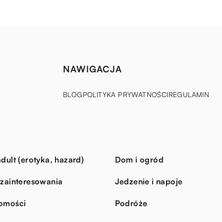
NAWIGACJA
BLOG
POLITYKA PRYWATNOŚCI
REGULAMIN
dult (erotyka, hazard)
Dom i ogród
 zainteresowania
Jedzenie i napoje
omości
Podróże