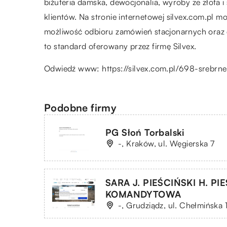
biżuteria damska, dewocjonalia, wyroby ze złota 
klientów. Na stronie internetowej silvex.com.pl mo
możliwość odbioru zamówień stacjonarnych oraz 
to standard oferowany przez firmę Silvex.
Odwiedź www:
https://silvex.com.pl/698-srebrn
Podobne firmy
PG Słoń Torbalski
-, Kraków, ul. Węgierska 7
SARA J. PIEŚCIŃSKI H. P
KOMANDYTOWA
-, Grudziądz, ul. Chełmińska 