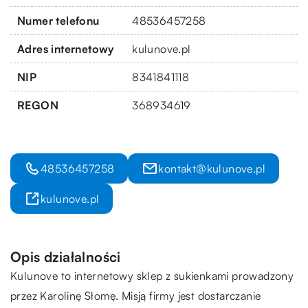
Numer telefonu
48536457258
Adres internetowy
kulunove.pl
NIP
8341841118
REGON
368934619
48536457258
kontakt@kulunove.pl
kulunove.pl
Opis działalności
Kulunove to internetowy sklep z sukienkami prowadzony
przez Karolinę Słomę. Misją firmy jest dostarczanie