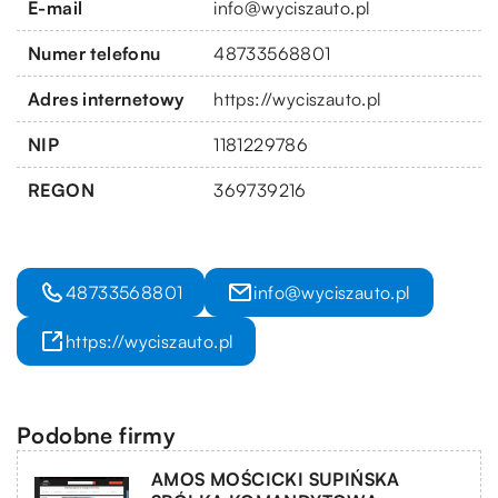
E-mail
info@wyciszauto.pl
Numer telefonu
48733568801
Adres internetowy
https://wyciszauto.pl
NIP
1181229786
REGON
369739216
48733568801
info@wyciszauto.pl
https://wyciszauto.pl
Podobne firmy
AMOS MOŚCICKI SUPIŃSKA