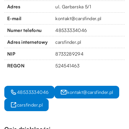
Adres
ul. Garbarska 5/1
E-mail
kontakt@carsfinder.pl
Numer telefonu
48533334046
Adres internetowy
carsfinder.pl
NIP
8733289294
REGON
524541463
48533334046
kontakt@carsfinder.pl
carsfinder.pl