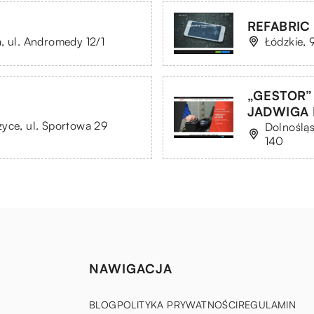
REFABRIC 
, ul. Andromedy 12/1
Łódzkie, 
„GESTOR”
JADWIGA
zyce, ul. Sportowa 29
Dolnośląs
140
NAWIGACJA
BLOG
POLITYKA PRYWATNOŚCI
REGULAMIN