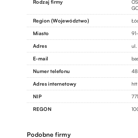
Rodzaj firmy
OS
G
Region (Województwo)
Łó
Miasto
91
Adres
ul
E-mail
ba
Numer telefonu
48
Adres internetowy
htt
NIP
77
REGON
10
Podobne firmy