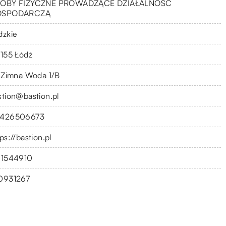
OBY FIZYCZNE PROWADZĄCE DZIAŁALNOŚĆ
OSPODARCZĄ
dzkie
-155 Łódź
. Zimna Woda 1/B
stion@bastion.pl
426506673
ps://bastion.pl
11544910
0931267