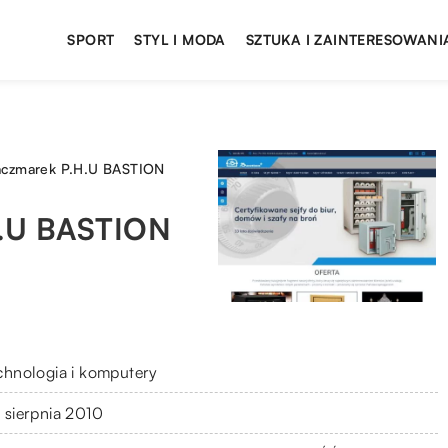
SPORT
STYL I MODA
SZTUKA I ZAINTERESOWANI
aczmarek P.H.U BASTION
H.U BASTION
chnologia i komputery
 sierpnia 2010