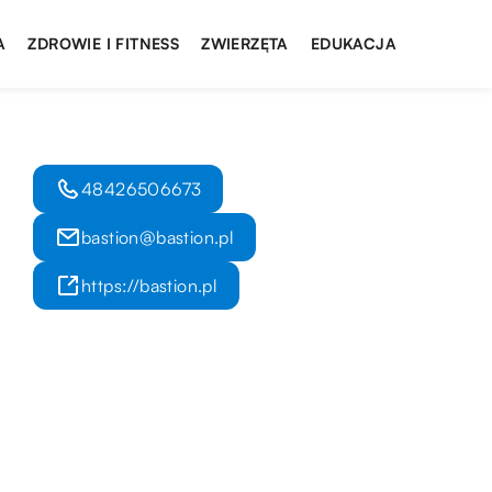
A
ZDROWIE I FITNESS
ZWIERZĘTA
EDUKACJA
48426506673
bastion@bastion.pl
https://bastion.pl