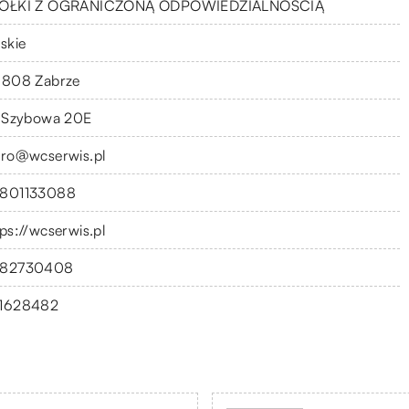
ÓŁKI Z OGRANICZONĄ ODPOWIEDZIALNOŚCIĄ
skie
-808 Zabrze
. Szybowa 20E
uro@wcserwis.pl
801133088
tps://wcserwis.pl
82730408
1628482