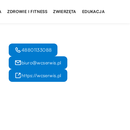
A
ZDROWIE I FITNESS
ZWIERZĘTA
EDUKACJA
48801133088
biuro@wcserwis.pl
https://wcserwis.pl