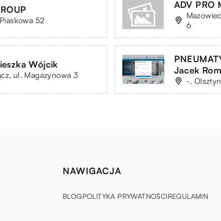
ADV PRO M
GROUP
Mazowiec
. Piaskowa 52
6
PNEUMATY
nieszka Wójcik
Jacek Roma
ącz, ul. Magazynowa 3
-, Olszty
NAWIGACJA
BLOG
POLITYKA PRYWATNOŚCI
REGULAMIN