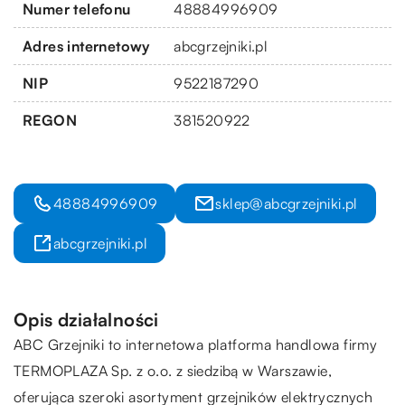
Numer telefonu
48884996909
Adres internetowy
abcgrzejniki.pl
NIP
9522187290
REGON
381520922
48884996909
sklep@abcgrzejniki.pl
abcgrzejniki.pl
Opis działalności
ABC Grzejniki to internetowa platforma handlowa firmy
TERMOPLAZA Sp. z o.o. z siedzibą w Warszawie,
oferująca szeroki asortyment grzejników elektrycznych