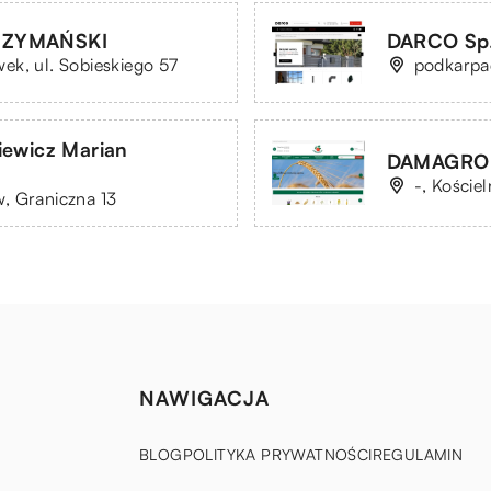
SZYMAŃSKI
DARCO Sp.
ek, ul. Sobieskiego 57
podkarpa
iewicz Marian
DAMAGRO 
-, Koście
, Graniczna 13
NAWIGACJA
BLOG
POLITYKA PRYWATNOŚCI
REGULAMIN