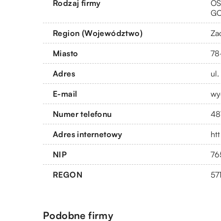
Rodzaj firmy
OS
G
Region (Województwo)
Za
Miasto
78
Adres
ul
E-mail
wy
Numer telefonu
48
Adres internetowy
ht
NIP
76
REGON
57
Podobne firmy