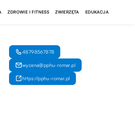
A
ZDROWIE I FITNESS
ZWIERZĘTA
EDUKACJA
48798567878
wycena@pphu-romar.pl
https://pphu-romar.pl