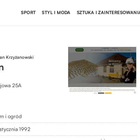
SPORT
STYL I MODA
SZTUKA I ZAINTERESOWANI
an Krzyżanowski
n
ejowa 25A
m i ogród
 stycznia 1992