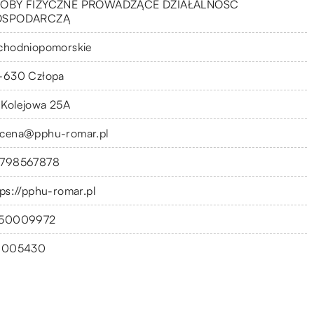
OBY FIZYCZNE PROWADZĄCE DZIAŁALNOŚĆ
OSPODARCZĄ
chodniopomorskie
-630 Człopa
. Kolejowa 25A
cena@pphu-romar.pl
798567878
tps://pphu-romar.pl
50009972
1005430