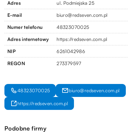
Adres
ul. Podmiejska 25
E-mail
biuro@redseven.com.pl
Numer telefonu
48323070025
Adres internetowy
https://redseven.com.pl
NIP
6261042986
REGON
273379597
48323070025
biuro@redseven.com.pl
https://redseven.com.pl
Podobne firmy