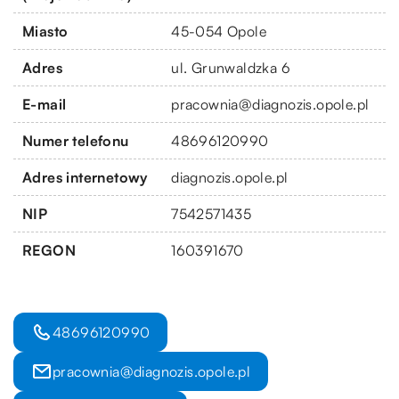
Miasto
45-054 Opole
Adres
ul. Grunwaldzka 6
E-mail
pracownia@diagnozis.opole.pl
Numer telefonu
48696120990
Adres internetowy
diagnozis.opole.pl
NIP
7542571435
REGON
160391670
48696120990
pracownia@diagnozis.opole.pl