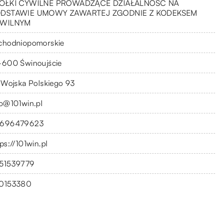
ÓŁKI CYWILNE PROWADZĄCE DZIAŁALNOŚĆ NA
DSTAWIE UMOWY ZAWARTEJ ZGODNIE Z KODEKSEM
WILNYM
chodniopomorskie
-600 Świnoujście
. Wojska Polskiego 93
fo@101win.pl
696479623
ps://101win.pl
51539779
0153380