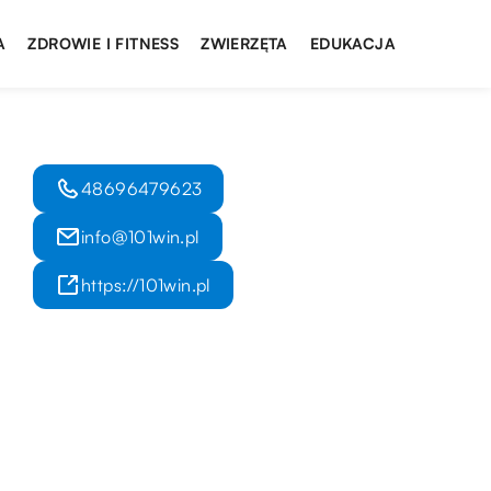
A
ZDROWIE I FITNESS
ZWIERZĘTA
EDUKACJA
48696479623
info@101win.pl
https://101win.pl