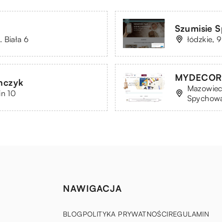
Szumisie Sp
 Biała 6
łódzkie,
MYDECOR S
onczyk
Mazowieck
in 10
Spychow
NAWIGACJA
BLOG
POLITYKA PRYWATNOŚCI
REGULAMIN