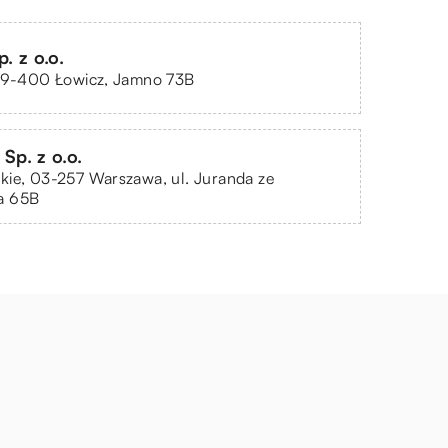
. z o.o.
 99-400 Łowicz, Jamno 73B
p. z o.o.
ie, 03-257 Warszawa, ul. Juranda ze
a 65B