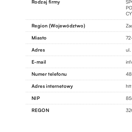
Rodzaj firmy
SP
PO
CY
Region (Województwo)
Za
Miasto
72
Adres
ul
E-mail
in
Numer telefonu
48
Adres internetowy
htt
NIP
85
REGON
32