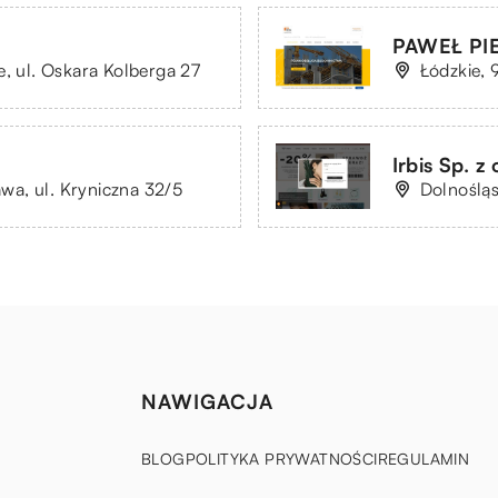
PAWEŁ PI
e, ul. Oskara Kolberga 27
Łódzkie,
Irbis Sp. z 
a, ul. Kryniczna 32/5
Dolnośląs
NAWIGACJA
BLOG
POLITYKA PRYWATNOŚCI
REGULAMIN