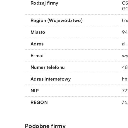
Rodzaj firmy
OS
G
Region (Województwo)
Łó
Miasto
94
Adres
al
E-mail
sz
Numer telefonu
48
Adres internetowy
htt
NIP
72
REGON
36
Podobne firmy