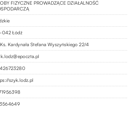
OBY FIZYCZNE PROWADZĄCE DZIAŁALNOŚĆ
OSPODARCZĄ
dzkie
-042 Łódź
. Ks. Kardynała Stefana Wyszyńskiego 22/4
yk.lodz@epoczta.pl
426723280
ps://szyk.lodz.pl
71956398
3564649