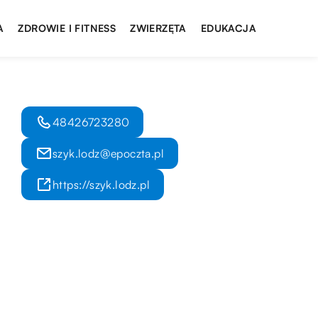
A
ZDROWIE I FITNESS
ZWIERZĘTA
EDUKACJA
48426723280
szyk.lodz@epoczta.pl
https://szyk.lodz.pl