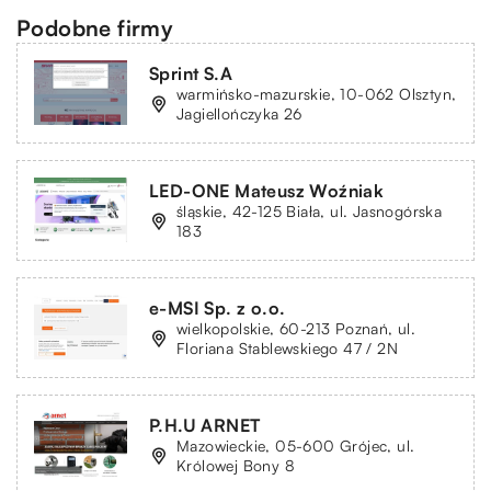
Podobne firmy
Sprint S.A
warmińsko-mazurskie, 10-062 Olsztyn,
Jagiellończyka 26
LED-ONE Mateusz Woźniak
śląskie, 42-125 Biała, ul. Jasnogórska
183
e-MSI Sp. z o.o.
wielkopolskie, 60-213 Poznań, ul.
Floriana Stablewskiego 47 / 2N
P.H.U ARNET
Mazowieckie, 05-600 Grójec, ul.
Królowej Bony 8