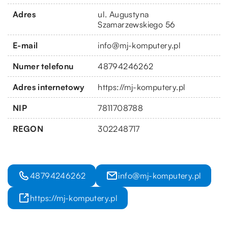
Adres
ul. Augustyna
Szamarzewskiego 56
E-mail
info@mj-komputery.pl
Numer telefonu
48794246262
Adres internetowy
https://mj-komputery.pl
NIP
7811708788
REGON
302248717
48794246262
info@mj-komputery.pl
https://mj-komputery.pl