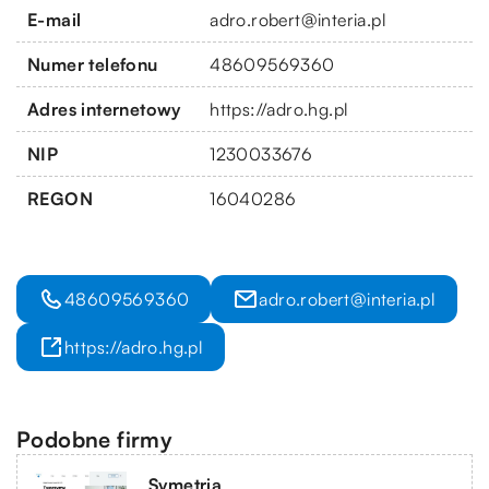
E-mail
adro.robert@interia.pl
Numer telefonu
48609569360
Adres internetowy
https://adro.hg.pl
NIP
1230033676
REGON
16040286
48609569360
adro.robert@interia.pl
https://adro.hg.pl
Podobne firmy
Symetria