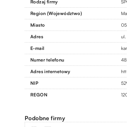
Rodzaj firmy
SP
Region (Województwo)
Ma
Miasto
05
Adres
ul
E-mail
ka
Numer telefonu
48
Adres internetowy
ht
NIP
52
REGON
12
Podobne firmy