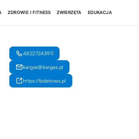
A
ZDROWIE I FITNESS
ZWIERZĘTA
EDUKACJA
48227243911
kargas@kargas.pl
https://bidetowo.pl