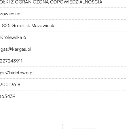
ÓŁKI Z OGRANICZONĄ ODPOWIEDZIALNOŚCIĄ
zowieckie
-825 Grodzisk Mazowiecki
. Królewska 6
rgas@kargas.pl
227243911
tps://bidetowo.pl
90019618
063439