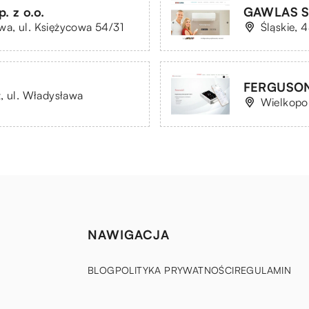
. z o.o.
GAWLAS S
a, ul. Księżycowa 54/31
Śląskie, 
FERGUSON 
, ul. Władysława
Wielkopol
NAWIGACJA
BLOG
POLITYKA PRYWATNOŚCI
REGULAMIN