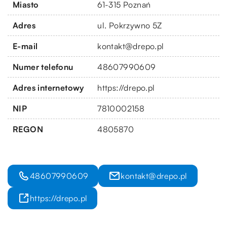
Miasto
61-315 Poznań
Adres
ul. Pokrzywno 5Z
E-mail
kontakt@drepo.pl
Numer telefonu
48607990609
Adres internetowy
https://drepo.pl
NIP
7810002158
REGON
4805870
48607990609
kontakt@drepo.pl
https://drepo.pl