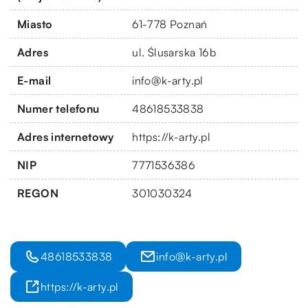
Miasto
61-778 Poznań
Adres
ul. Ślusarska 16b
E-mail
info@k-arty.pl
Numer telefonu
48618533838
Adres internetowy
https://k-arty.pl
NIP
7771536386
REGON
301030324
48618533838
info@k-arty.pl
https://k-arty.pl