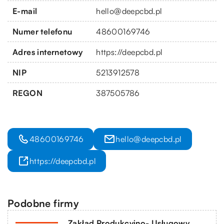
E-mail
hello@deepcbd.pl
Numer telefonu
48600169746
Adres internetowy
https://deepcbd.pl
NIP
5213912578
REGON
387505786
48600169746
hello@deepcbd.pl
https://deepcbd.pl
Podobne firmy
Zakład Produkcyjno- Usługowy