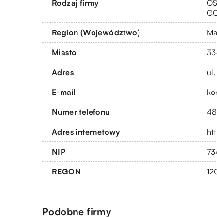
Rodzaj firmy
OS
G
Region (Województwo)
Ma
Miasto
33
Adres
ul
E-mail
ko
Numer telefonu
48
Adres internetowy
htt
NIP
73
REGON
12
Podobne firmy