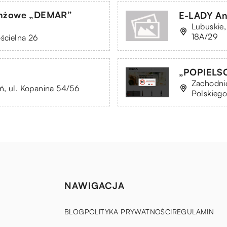
ranżowe „DEMAR”
E-LADY A
Lubuskie,
18A/29
ościelna 26
„POPIELSC
Zachodni
ń, ul. Kopanina 54/56
Polskieg
NAWIGACJA
BLOG
POLITYKA PRYWATNOŚCI
REGULAMIN