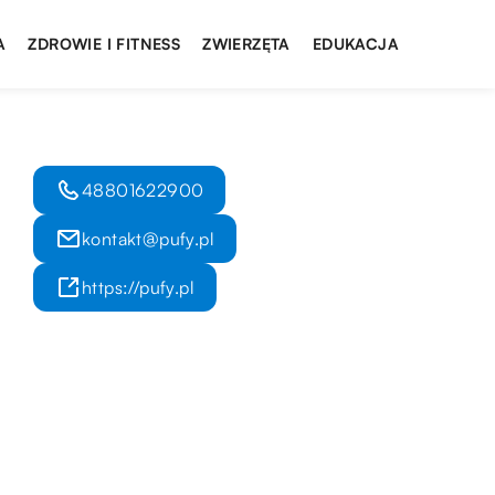
A
ZDROWIE I FITNESS
ZWIERZĘTA
EDUKACJA
48801622900
kontakt@pufy.pl
https://pufy.pl