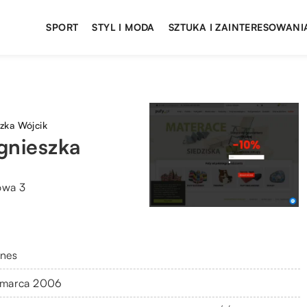
SPORT
STYL I MODA
SZTUKA I ZAINTERESOWANI
szka Wójcik
Agnieszka
owa 3
znes
 marca 2006