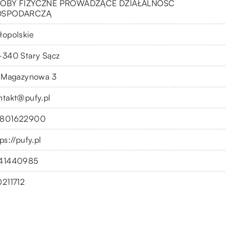
OBY FIZYCZNE PROWADZĄCE DZIAŁALNOŚĆ
OSPODARCZĄ
łopolskie
-340 Stary Sącz
. Magazynowa 3
ntakt@pufy.pl
801622900
ps://pufy.pl
41440985
0211712