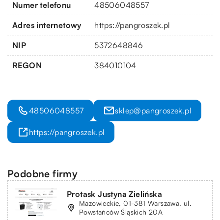
Numer telefonu
48506048557
Adres internetowy
https://pangroszek.pl
NIP
5372648846
REGON
384010104
48506048557
sklep@pangroszek.pl
https://pangroszek.pl
Podobne firmy
Protask Justyna Zielińska
Mazowieckie, 01-381 Warszawa, ul.
Powstańców Śląskich 20A