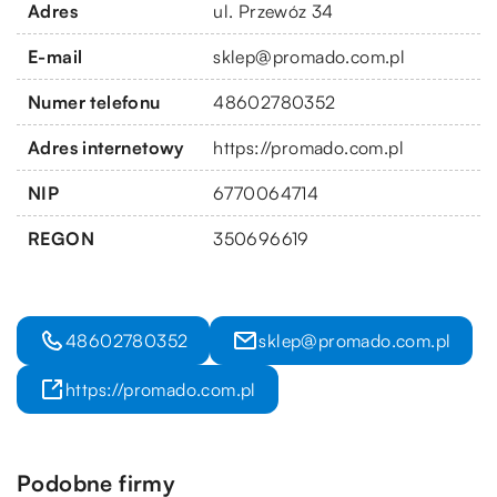
Adres
ul. Przewóz 34
E-mail
sklep@promado.com.pl
Numer telefonu
48602780352
Adres internetowy
https://promado.com.pl
NIP
6770064714
REGON
350696619
48602780352
sklep@promado.com.pl
https://promado.com.pl
Podobne firmy