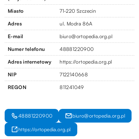
Miasto
71-220 Szczecin
Adres
ul. Modra 86A
E-mail
biuro@ortopedia.org.pl
Numer telefonu
48881220900
Adres internetowy
https://ortopedia.org.pl
NIP
7122140668
REGON
811241049
48881220900
biuro@ortopedia.org.pl
https://ortopedia.org.pl