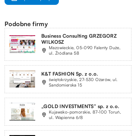
Podobne firmy
Business Consulting GRZEGORZ
WILKOSZ
Mazowieckie, 05-090 Falenty Duże,
ul. Źródlana 58
K&T FASHION Sp. z o.o.
świętokrzyskie, 27-530 Ożarów, ul.
Sandomierska 15
„GOLD INVESTMENTS” sp. z o.o.
Kujawsko-pomorskie, 87-100 Toruń,
ul. Wapienna 6/8