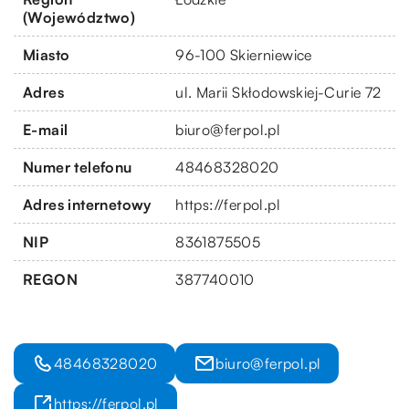
(Województwo)
Miasto
96-100 Skierniewice
Adres
ul. Marii Skłodowskiej-Curie 72
E-mail
biuro@ferpol.pl
Numer telefonu
48468328020
Adres internetowy
https://ferpol.pl
NIP
8361875505
REGON
387740010
48468328020
biuro@ferpol.pl
https://ferpol.pl