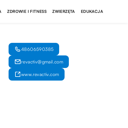
A
ZDROWIE I FITNESS
ZWIERZĘTA
EDUKACJA
48606590385
revactiv@gmail.com
www.revactiv.com