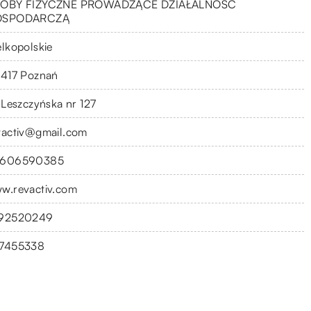
OBY FIZYCZNE PROWADZĄCE DZIAŁALNOŚĆ
OSPODARCZĄ
elkopolskie
-417 Poznań
. Leszczyńska nr 127
vactiv@gmail.com
606590385
w.revactiv.com
92520249
7455338