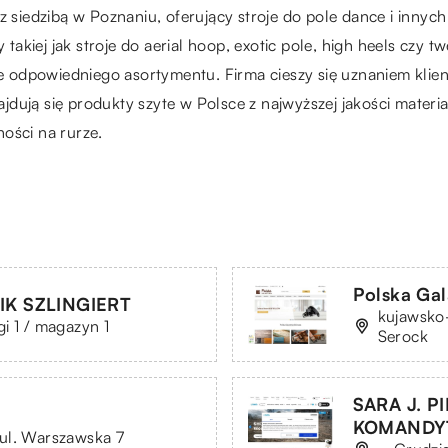
 z siedzibą w Poznaniu, oferujący stroje do pole dance i inny
y takiej jak stroje do aerial hoop, exotic pole, high heels czy
 odpowiedniego asortymentu. Firma cieszy się uznaniem klien
dują się produkty szyte w Polsce z najwyższej jakości materi
ości na rurze.
Polska Gal
K SZLINGIERT
kujawsko-
i 1 / magazyn 1
Serock
SARA J. P
KOMANDY
ul. Warszawska 7