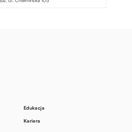
ądz, ul. Chełmińska 105
Edukacja
Kariera