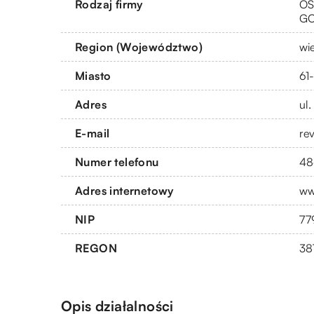
Rodzaj firmy
OS
G
Region (Województwo)
wi
Miasto
61
Adres
ul
E-mail
re
Numer telefonu
48
Adres internetowy
ww
NIP
77
REGON
38
Opis działalności