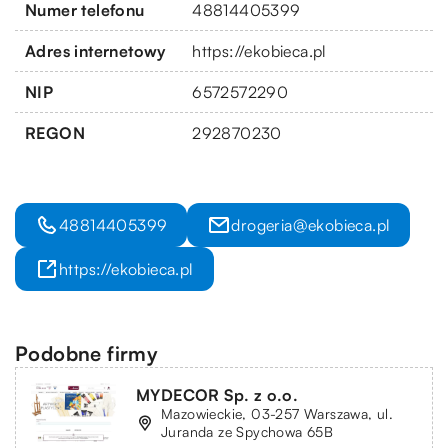
Numer telefonu
48814405399
Adres internetowy
https://ekobieca.pl
NIP
6572572290
REGON
292870230
48814405399
drogeria@ekobieca.pl
https://ekobieca.pl
Podobne firmy
MYDECOR Sp. z o.o.
Mazowieckie, 03-257 Warszawa, ul.
Juranda ze Spychowa 65B