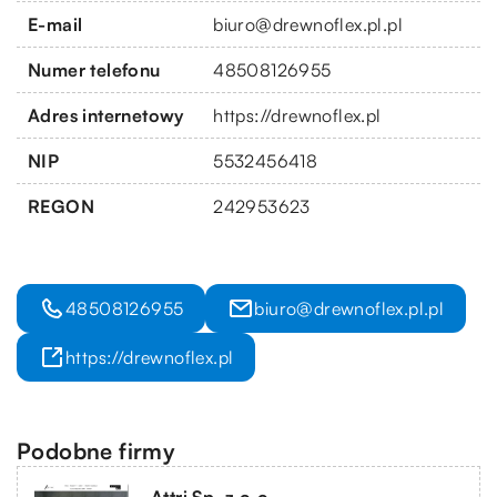
E-mail
biuro@drewnoflex.pl.pl
Numer telefonu
48508126955
Adres internetowy
https://drewnoflex.pl
NIP
5532456418
REGON
242953623
48508126955
biuro@drewnoflex.pl.pl
https://drewnoflex.pl
Podobne firmy
Attri Sp. z o.o.