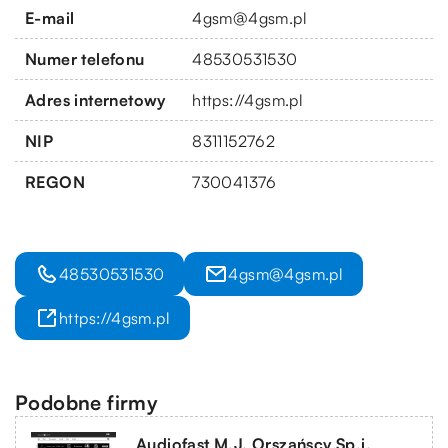
E-mail
4gsm@4gsm.pl
Numer telefonu
48530531530
Adres internetowy
https://4gsm.pl
NIP
8311152762
REGON
730041376
48530531530
4gsm@4gsm.pl
https://4gsm.pl
Podobne firmy
Audiofast M.J. Orszańscy Sp.j.